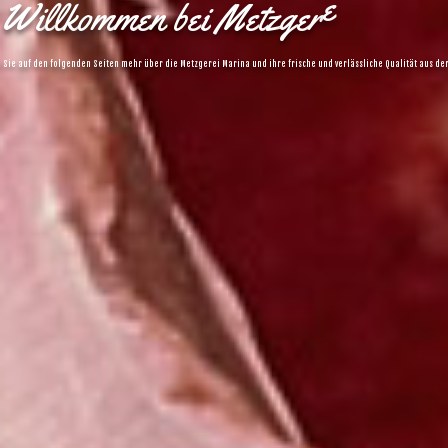
W
i
l
l
k
o
m
m
e
n
b
e
i
M
e
t
z
g
e
r
e
i
M
a
r
i
n
a
 Sie auf den folgenden Seiten mehr über die Metzgerei Marina und ihre frische und verlässliche Qualität aus de